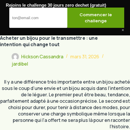
Passer
Rejoins le challenge 30 jours zero dechet (gratuit)
au
Jardibel
Commencer le
contenu
challenge
×
Acheter un bijou pour le transmettre : une
intention qui change tout
Hickson Cassandra
mars 31, 2026
jardibel
Il y a une différence très importante entre un bijou acheté
sous le coup d’une envie et un bijou acquis dans l’intention
de le léguer. Le premier peut être beau, tendance,
parfaitement adapté à une occasion précise. Le second est
choisi pour durer, pour tenir à distance des modes, pour
conserver une charge symbolique même lorsque la
personne qui l’a offert ne sera plus là pour en raconter
l’histoire.