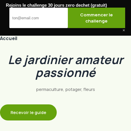
Passer
Rejoins le challenge 30 jours zero dechet (gratuit)
au
Jardibel
Commencer le
contenu
challenge
×
Accueil
Le jardinier amateur
passionné
permaculture, potager, fleurs
Recevoir le guide