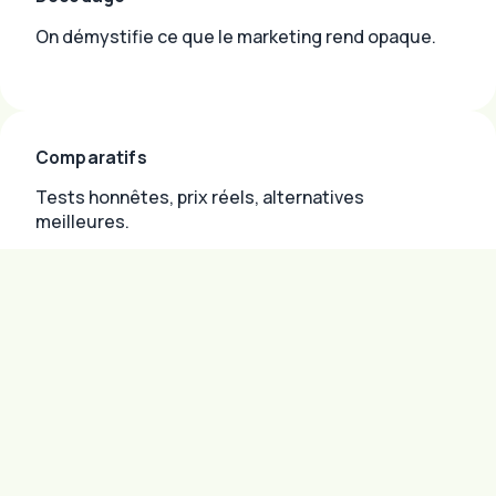
On démystifie ce que le marketing rend opaque.
Comparatifs
Tests honnêtes, prix réels, alternatives
meilleures.
Méthode
Étapes concrètes, checklists, ressources
actionnables.